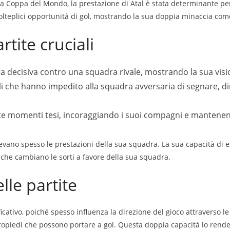
a Coppa del Mondo, la prestazione di Atal è stata determinante per 
olteplici opportunità di gol, mostrando la sua doppia minaccia com
rtite cruciali
ita decisiva contro una squadra rivale, mostrando la sua visi
ali che hanno impedito alla squadra avversaria di segnare, d
nte momenti tesi, incoraggiando i suoi compagni e mantenen
elevano spesso le prestazioni della sua squadra. La sua capacità di e
i che cambiano le sorti a favore della sua squadra.
elle partite
nificativo, poiché spesso influenza la direzione del gioco attraverso l
tropiedi che possono portare a gol. Questa doppia capacità lo rende