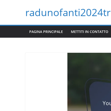
Skip
radunofanti2024tri
to
content
PAGINA PRINCIPALE
METTITI IN CONTATTO