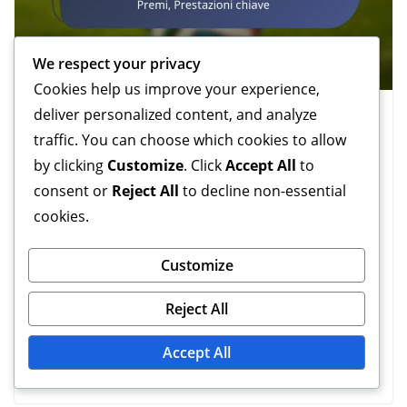
We respect your privacy
Cookies help us improve your experience,
deliver personalized content, and analyze
PUNTI SALIENTI DELLA CARRIERA
traffic. You can choose which cookies to allow
17/02/2026
Malik Benali
by clicking
Customize
. Click
Accept All
to
Yacine Brahimi: Punti salienti
consent or
Reject All
to decline non-essential
della carriera, Premi, Prestazioni
cookies.
chiave
Customize
Yacine Brahimi è un calciatore talentuoso celebrato per
il suo stile di gioco dinamico e per i suoi contributi
Reject All
significativi
Accept All
Read More