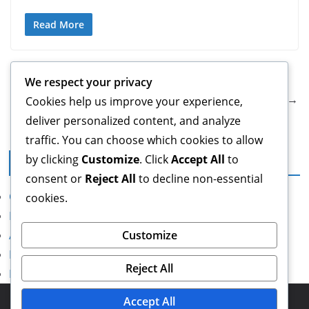
Read More
← Previous
We respect your privacy
Next →
Cookies help us improve your experience,
deliver personalized content, and analyze
traffic. You can choose which cookies to allow
by clicking
Customize
. Click
Accept All
to
Note legali
consent or
Reject All
to decline non-essential
Chi siamo
cookies.
Politica sui cookie
Accordo con l’utente
Customize
Informativa sulla privacy
Reject All
Mettiti in contatto
Copyright © 2026
radunofanti2024trieste.it
. Powered by
Accept All